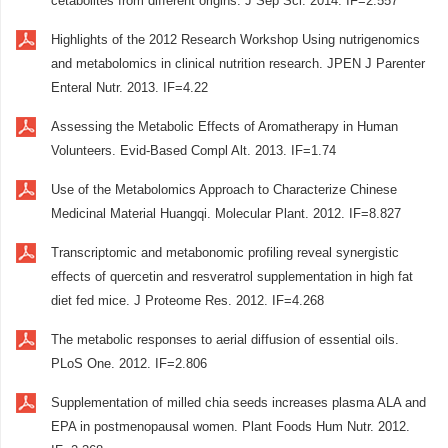
cetabolites from different origins. J Sep Sci. 2014. IF=2.557
Highlights of the 2012 Research Workshop Using nutrigenomics
and metabolomics in clinical nutrition research. JPEN J Parenter
Enteral Nutr. 2013. IF=4.22
Assessing the Metabolic Effects of Aromatherapy in Human
Volunteers. Evid-Based Compl Alt. 2013. IF=1.74
Use of the Metabolomics Approach to Characterize Chinese
Medicinal Material Huangqi. Molecular Plant. 2012. IF=8.827
Transcriptomic and metabonomic profiling reveal synergistic
effects of quercetin and resveratrol supplementation in high fat
diet fed mice. J Proteome Res. 2012. IF=4.268
The metabolic responses to aerial diffusion of essential oils.
PLoS One. 2012. IF=2.806
Supplementation of milled chia seeds increases plasma ALA and
EPA in postmenopausal women. Plant Foods Hum Nutr. 2012.