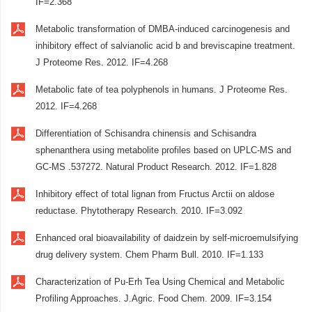
IF=2.368
Metabolic transformation of DMBA-induced carcinogenesis and
inhibitory effect of salvianolic acid b and breviscapine treatment.
J Proteome Res. 2012. IF=4.268
Metabolic fate of tea polyphenols in humans. J Proteome Res.
2012. IF=4.268
Differentiation of Schisandra chinensis and Schisandra
sphenanthera using metabolite profiles based on UPLC-MS and
GC-MS .537272. Natural Product Research. 2012. IF=1.828
Inhibitory effect of total lignan from Fructus Arctii on aldose
reductase. Phytotherapy Research. 2010. IF=3.092
Enhanced oral bioavailability of daidzein by self-microemulsifying
drug delivery system. Chem Pharm Bull. 2010. IF=1.133
Characterization of Pu-Erh Tea Using Chemical and Metabolic
Profiling Approaches. J.Agric. Food Chem. 2009. IF=3.154