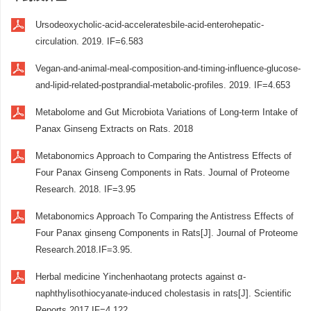
Ursodeoxycholic-acid-acceleratesbile-acid-enterohepatic-
circulation. 2019. IF=6.583
Vegan-and-animal-meal-composition-and-timing-influence-glucose-
and-lipid-related-postprandial-metabolic-profiles. 2019. IF=4.653
Metabolome and Gut Microbiota Variations of Long-term Intake of
Panax Ginseng Extracts on Rats. 2018
Metabonomics Approach to Comparing the Antistress Effects of
Four Panax Ginseng Components in Rats. Journal of Proteome
Research. 2018. IF=3.95
Metabonomics Approach To Comparing the Antistress Effects of
Four Panax ginseng Components in Rats[J]. Journal of Proteome
Research.2018.IF=3.95.
Herbal medicine Yinchenhaotang protects against α-
naphthylisothiocyanate-induced cholestasis in rats[J]. Scientific
Reports.2017.IF=4.122