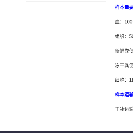
样本量要
血：100
组织：50
新鲜粪便
冻干粪便
细胞：1
样本运
干冰运输