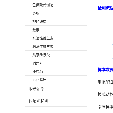
色氨酸代谢物
检测流程
多胺
神经递质
激素
水溶性维生素
脂溶性维生素
儿茶酚胺类
辅酶A
样本数要
还原糖
氧化脂质
细胞/微
脂质组学
模式动物
代谢流检测
临床样本