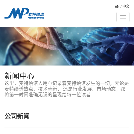
EN
/
中文
Toggle
naviga
新闻中心
这里，麦特绘谱人用心记录着麦特绘谱发生的一切，无论是
麦特绘谱热点、技术革新， 还是行业发展、市场动态，都
将第一时间准确无误的呈现给每一位读者……
公司新闻