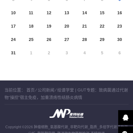
10
11
12
13
14
15
16
17
18
19
20
21
22
23
24
25
26
27
28
29
30
31
1
2
3
4
5
6
当前位置：
首页
⁄
公司新闻
⁄
绘谱学堂 | GUT专题：致病菌通过代谢
物“操控”宿主免疫，加重溃疡性结肠炎病情
Copyright ©2026 肿瘤细胞_氨基酸代谢_非靶向代谢_脂质_多组学代谢流检测