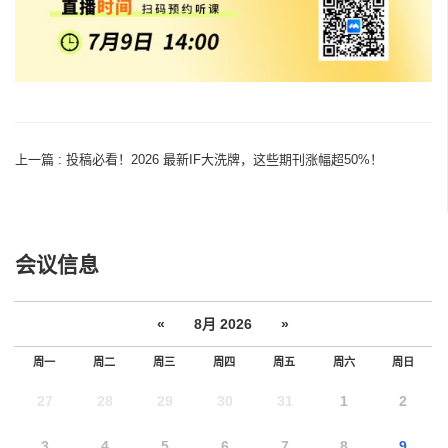
上一篇 : 投稿必看！2026 最新IF大洗牌，这些期刊涨幅超50%！
会议信息
«
8月 2026
»
周一
周二
周三
周四
周五
周六
周日
27
28
29
30
31
1
2
3
4
5
6
7
8
9