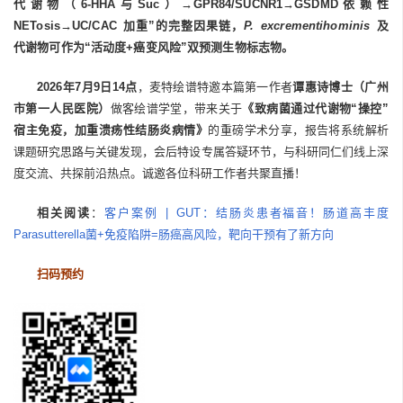
代谢物（6-HHA与Suc）→GPR84/SUCNR1→GSDMD依赖性
NETosis→UC/CAC 加重”的完整因果链，
P. excrementihominis
及
代谢物可作为“活动度+癌变风险”双预测生物标志物。
2026年7月9日14点
，麦特绘谱特邀本篇第一作者
谭惠诗
博士
（广州
市第一人民医院）
做客绘谱学堂，带来关于
《致病菌通过代谢物“操控”
宿主免疫，加重溃疡性结肠炎病情》
的重磅学术分享，报告将系统解析
课题研究思路与关键发现，会后特设专属答疑环节，与科研同仁们线上深
度交流、共探前沿热点。诚邀各位科研工作者共聚直播！
相关阅读
：
客户案例 | GUT：结肠炎患者福音！肠道高丰度
Parasutterella菌+免疫陷阱=肠癌高风险，靶向干预有了新方向
扫码预约