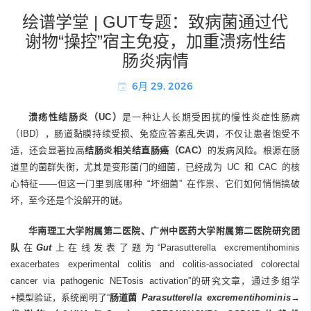
绘谱学堂 | GUT专题：致病菌通过代
谢物“操控”宿主免疫，加重溃疡性结
肠炎病情
6月 29, 2026
溃疡性结肠炎（UC）
是一种让人长期受困扰的慢性炎症性肠病
（IBD），肠道黏膜持续受损、免疫应答紊乱失调，不仅让患者饱受不
适，还会显著拉高
结肠炎相关结直肠癌（CAC）
的发病风险。根源在肠
道里的菌群失衡，尤其是变形菌门的细菌，已经成为 UC 和 CAC 的核
心特征——但这一门里到底哪种 “坏细菌” 在作祟、它们如何悄悄搞破
坏，至今还是个没解开的谜。
华南理工大学附属第二医院、广州中医药大学附属第二医院研究团
队
在
Gut
上在线发表了题为“Parasutterella excrementihominis
exacerbates experimental colitis and colitis-associated colorectal
cancer via pathogenic NETosis activation”的研究文章，通过多组学
+模型验证，系统阐明了“
肠道菌
Parasutterella excrementihominis
→