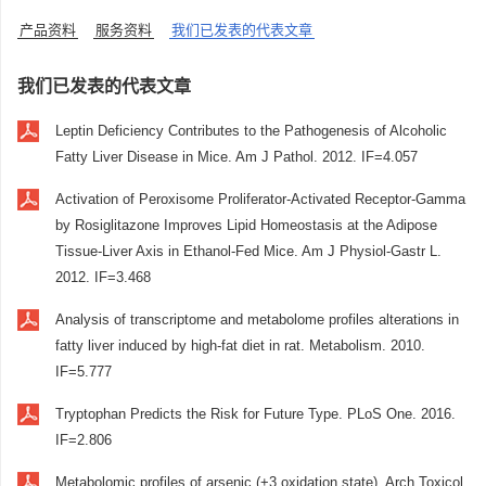
产品资料
服务资料
我们已发表的代表文章
我们已发表的代表文章
Leptin Deficiency Contributes to the Pathogenesis of Alcoholic
Fatty Liver Disease in Mice. Am J Pathol. 2012. IF=4.057
Activation of Peroxisome Proliferator-Activated Receptor-Gamma
by Rosiglitazone Improves Lipid Homeostasis at the Adipose
Tissue-Liver Axis in Ethanol-Fed Mice. Am J Physiol-Gastr L.
2012. IF=3.468
Analysis of transcriptome and metabolome profiles alterations in
fatty liver induced by high-fat diet in rat. Metabolism. 2010.
IF=5.777
Tryptophan Predicts the Risk for Future Type. PLoS One. 2016.
IF=2.806
Metabolomic profiles of arsenic (+3 oxidation state). Arch Toxicol.