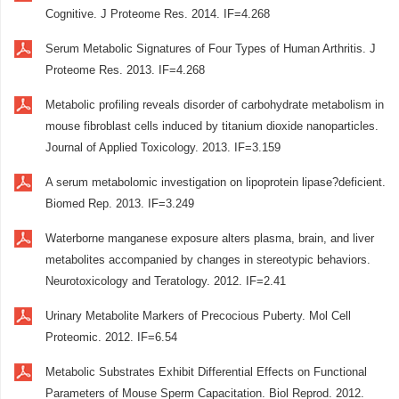
Cognitive. J Proteome Res. 2014. IF=4.268
Serum Metabolic Signatures of Four Types of Human Arthritis. J
Proteome Res. 2013. IF=4.268
Metabolic profiling reveals disorder of carbohydrate metabolism in
mouse fibroblast cells induced by titanium dioxide nanoparticles.
Journal of Applied Toxicology. 2013. IF=3.159
A serum metabolomic investigation on lipoprotein lipase?deficient.
Biomed Rep. 2013. IF=3.249
Waterborne manganese exposure alters plasma, brain, and liver
metabolites accompanied by changes in stereotypic behaviors.
Neurotoxicology and Teratology. 2012. IF=2.41
Urinary Metabolite Markers of Precocious Puberty. Mol Cell
Proteomic. 2012. IF=6.54
Metabolic Substrates Exhibit Differential Effects on Functional
Parameters of Mouse Sperm Capacitation. Biol Reprod. 2012.