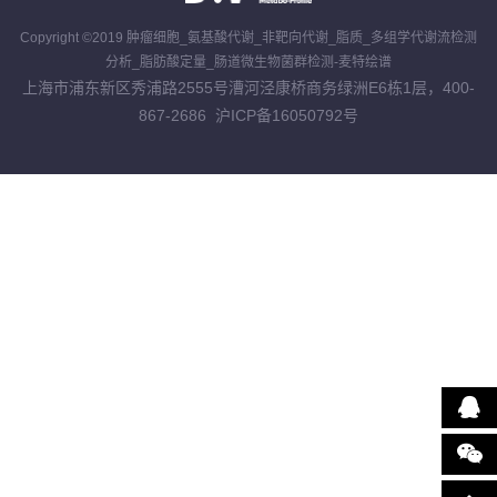
Copyright ©2019 肿瘤细胞_氨基酸代谢_非靶向代谢_脂质_多组学代谢流检测
分析_脂肪酸定量_肠道微生物菌群检测-麦特绘谱
上海市浦东新区秀浦路2555号漕河泾康桥商务绿洲E6栋1层，400-
867-2686
沪ICP备16050792号