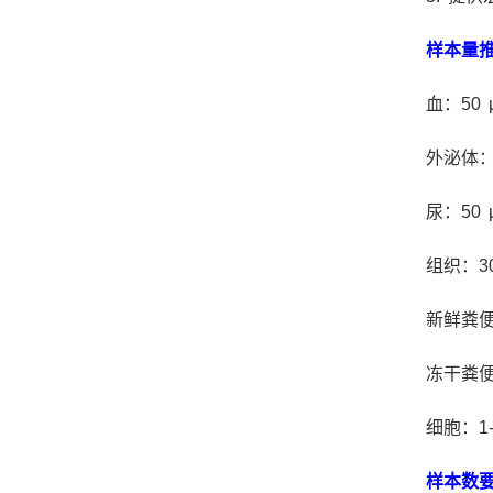
样本量
血：50 
外泌体：
尿：50 
组织：30
新鲜粪便
冻干粪便
细胞：1-
样本数