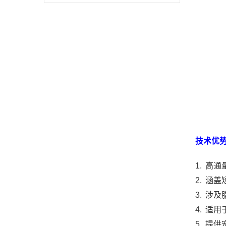
技术优
1. 高
2. 
3. 
4. 适
5. 提