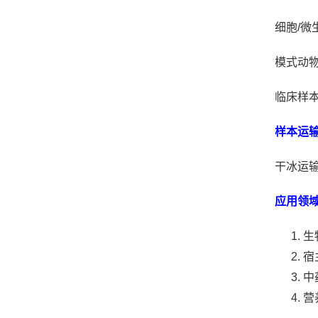
细胞/微
模式动物
临床样本
样本运
干冰运输
应用领
生
宿
中
营