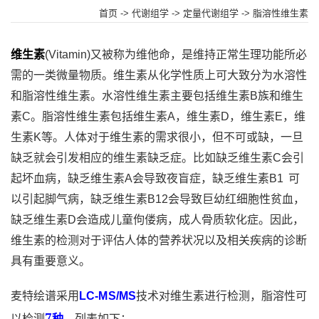
首页
->
代谢组学
->
定量代谢组学
-> 脂溶性维生素
维生素
(Vitamin)又被称为维他命，是维持正常生理功能所必
需的一类微量物质。维生素从化学性质上可大致分为水溶性
和脂溶性维生素。水溶性维生素主要包括维生素B族和维生
素C。脂溶性维生素包括维生素A，维生素D，维生素E，维
生素K等。人体对于维生素的需求很小，但不可或缺，一旦
缺乏就会引发相应的维生素缺乏症。比如缺乏维生素C会引
起坏血病，缺乏维生素A会导致夜盲症，缺乏维生素B1 可
以引起脚气病，缺乏维生素B12会导致巨幼红细胞性贫血，
缺乏维生素D会造成儿童佝偻病，成人骨质软化症。因此，
维生素的检测对于评估人体的营养状况以及相关疾病的诊断
具有重要意义。
麦特绘谱采用
LC-MS/MS
技术对维生素进行检测，脂溶性可
7
以检测
种
，列表如下：