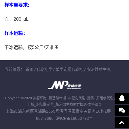
样本量要求:
血：200 µL
样本运输：
干冰运输，按5公斤/天准备
当前位置：
首页
⁄
代谢组学
⁄
单类定量代谢组
⁄
脂溶性维生素
Copyright ©2020 肿瘤细胞_氨基酸代谢_非靶向代谢_脂质_多组学代谢流检测
分析_脂肪酸定量_肠道微生物菌群检测-麦特绘谱
上海市浦东新区秀浦路2555号漕河泾康桥商务绿洲E6栋1层，400-
867-2686
沪ICP备16050792号