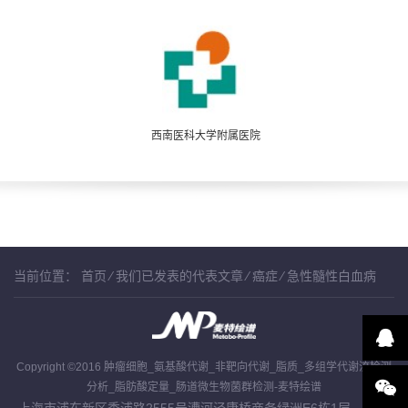
西南医科大学附属医院
当前位置：
首页
⁄
我们已发表的代表文章
⁄
癌症
⁄
急性髓性白血病
Copyright ©2016 肿瘤细胞_氨基酸代谢_非靶向代谢_脂质_多组学代谢流检测
分析_脂肪酸定量_肠道微生物菌群检测-麦特绘谱