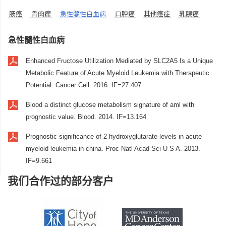
肠癌
骨肉瘤
急性髓性白血病
口腔癌
其他癌症
乳腺癌
急性髓性白血病
Enhanced Fructose Utilization Mediated by SLC2A5 Is a Unique
Metabolic Feature of Acute Myeloid Leukemia with Therapeutic
Potential. Cancer Cell. 2016. IF=27.407
Blood a distinct glucose metabolism signature of aml with
prognostic value. Blood. 2014. IF=13.164
Prognostic significance of 2 hydroxyglutarate levels in acute
myeloid leukemia in china. Proc Natl Acad Sci U S A. 2013.
IF=9.661
我们合作过的部分客户