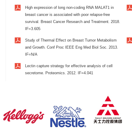
High expression of long non-coding RNA MALAT1 in
breast cancer is associated with poor relapse-free
survival. Breast Cancer Research and Treatment. 2018.
IF=3.605
Study of Thermal Effect on Breast Tumor Metabolism
and Growth. Conf Proc IEEE Eng Med Biol Soc. 2013.
IF=N/A
Lectin capture strategy for effective analysis of cell
secretome. Proteomics. 2012. IF=4.041